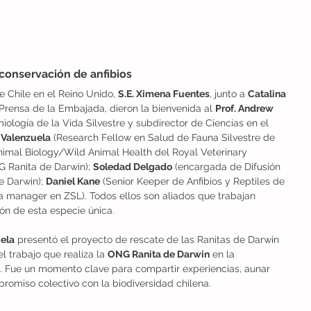
a conservación de anfibios
 Chile en el Reino Unido, 
S.E. Ximena Fuentes
, junto a 
Catalina 
Prensa de la Embajada, dieron la bienvenida al 
Prof. Andrew 
iología de la Vida Silvestre y subdirector de Ciencias en el 
 Valenzuela
 (Research Fellow en Salud de Fauna Silvestre de 
imal Biology/Wild Animal Health del Royal Veterinary 
 Ranita de Darwin); 
Soledad Delgado
 (encargada de Difusión 
 Darwin); 
Daniel Kane
 (Senior Keeper de Anfibios y Reptiles de 
a manager en ZSL). Todos ellos son aliados que trabajan 
ión de esta especie única.
ela
 presentó el proyecto de rescate de las Ranitas de Darwin 
 trabajo que realiza la 
ONG Ranita de Darwin
 en la 
e. Fue un momento clave para compartir experiencias, aunar 
promiso colectivo con la biodiversidad chilena.