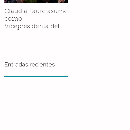
Claudia Faure asume
Andrés Valenzuela
como
Sánchez llevó la
Vicepresidenta del
historia de la Ranita
Grupo de Trabajo
de Darwin a la
Regional del Grupo
Fellowship
de Especialistas en
Conference de ZSL
Anfibios de la UICN
Entradas recientes