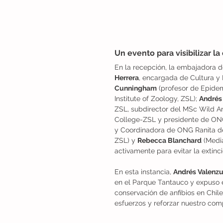
Un evento para visibilizar l
En la recepción, la embajadora de
Herrera
, encargada de Cultura y 
Cunningham
 (profesor de Epidem
Institute of Zoology, ZSL); 
Andrés
ZSL, subdirector del MSc Wild An
College-ZSL y presidente de ONG
y Coordinadora de ONG Ranita de
ZSL) y 
Rebecca Blanchard
 (Medi
activamente para evitar la extinc
En esta instancia, 
Andrés Valenzu
en el Parque Tantauco y expuso el
conservación de anfibios en Chil
esfuerzos y reforzar nuestro com