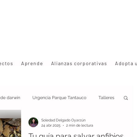
ectos
Aprende
Alianzas corporativas
Adopta 
s de darwin
Urgencia Parque Tantauco
Talleres
Soledad Delgado Oyarzún
ción
Estrategia Rhinoderma
Congresos
24 abr 2025
2 min de lectura
Tu guía para salvar anfibios