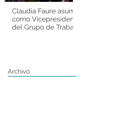
Claudia Faure asume
Andrés Valenzuel
como Vicepresidenta
Sánchez llevó la
del Grupo de Trabajo
historia de la Rani
Regional del Grupo
de Darwin a la
de Especialistas en
Fellowship
Anfibios de la UICN
Conference de ZS
Archivo