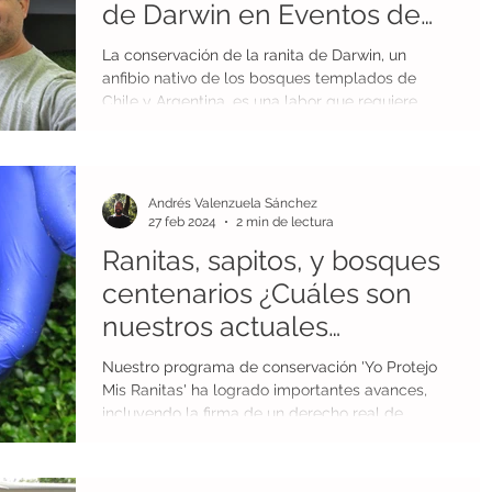
de Darwin en Eventos de
Fauna Nativa
La conservación de la ranita de Darwin, un
anfibio nativo de los bosques templados de
Chile y Argentina, es una labor que requiere...
Andrés Valenzuela Sánchez
27 feb 2024
2 min de lectura
Ranitas, sapitos, y bosques
centenarios ¿Cuáles son
nuestros actuales
proyectos?
Nuestro programa de conservación 'Yo Protejo
Mis Ranitas' ha logrado importantes avances,
incluyendo la firma de un derecho real de...