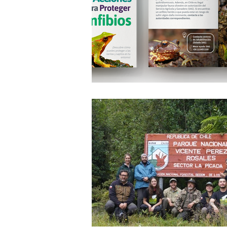
Publicaciones
anfibios chilen
Plan RECOGE Ranitas de Darwin
Ferias ambientales
agroecol