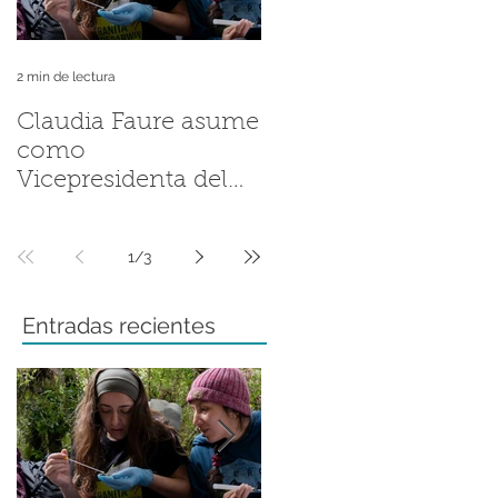
2 min de lectura
2 min de lectura
Claudia Faure asume
Andrés Valenzuela
como
Sánchez llevó la
Vicepresidenta del
historia de la Ranita
Grupo de Trabajo
de Darwin a la
Regional del Grupo
Fellowship
1
/
3
de Especialistas en
Conference de ZSL
Anfibios de la UICN
Entradas recientes