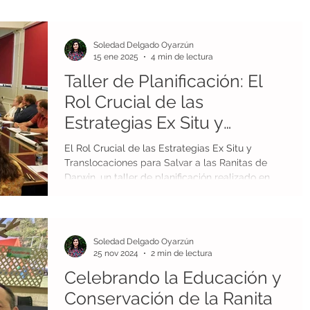
Soledad Delgado Oyarzún
15 ene 2025
4 min de lectura
Taller de Planificación: El
Rol Crucial de las
Estrategias Ex Situ y
Translocaciones para
El Rol Crucial de las Estrategias Ex Situ y
Salvar a las Ranitas de
Translocaciones para Salvar a las Ranitas de
Darwin, un taller de planificación realizado en
Darwin
Con
Soledad Delgado Oyarzún
25 nov 2024
2 min de lectura
Celebrando la Educación y
Conservación de la Ranita