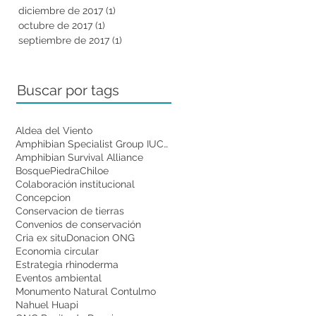
diciembre de 2017
(1)
1 entrada
octubre de 2017
(1)
1 entrada
septiembre de 2017
(1)
1 entrada
Buscar por tags
Aldea del Viento
Amphibian Specialist Group IUCN
Amphibian Survival Alliance
BosquePiedra
Chiloe
Colaboración institucional
Concepcion
Conservacion de tierras
Convenios de conservación
Cria ex situ
Donacion ONG
Economia circular
Estrategia rhinoderma
Eventos ambiental
Monumento Natural Contulmo
Nahuel Huapi