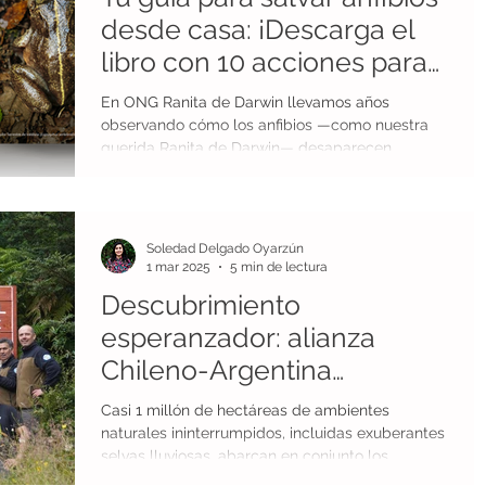
desde casa: ¡Descarga el
os
Conservación de tierras
libro con 10 acciones para
proteger anfibios!
En ONG Ranita de Darwin llevamos años
Reconocimientos
Ranita de Mehuín
observando cómo los anfibios —como nuestra
querida Ranita de Darwin— desaparecen
silenciosamente de...
ogia
economía circular
agricultura sustentable
Soledad Delgado Oyarzún
1 mar 2025
5 min de lectura
Descubrimiento
esperanzador: alianza
Chileno-Argentina
descubre nueva población
Casi 1 millón de hectáreas de ambientes
de Ranita de Darwin
naturales ininterrumpidos, incluidas exuberantes
selvas lluviosas, abarcan en conjunto los...