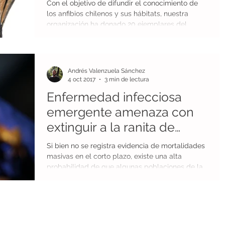
Con el objetivo de difundir el conocimiento de
los anfibios chilenos y sus hábitats, nuestra
organización ha donado 20 ejemplares del...
Andrés Valenzuela Sánchez
4 oct 2017
3 min de lectura
Enfermedad infecciosa
emergente amenaza con
extinguir a la ranita de
Darwin
Si bien no se registra evidencia de mortalidades
masivas en el corto plazo, existe una alta
probabilidad de que algunas poblaciones de la...