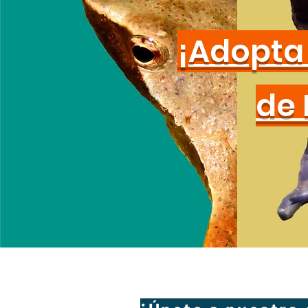
¡Adopta 
de 