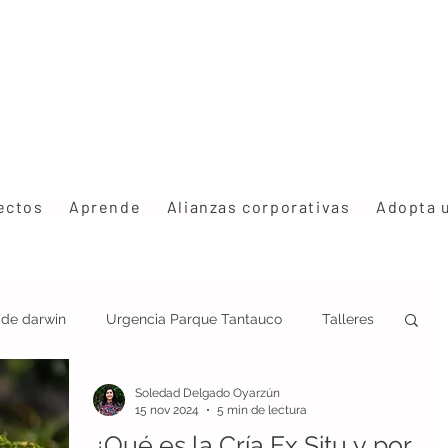
ectos
Aprende
Alianzas corporativas
Adopta 
s de darwin
Urgencia Parque Tantauco
Talleres
Soledad Delgado Oyarzún
ción
Estrategia Rhinoderma
Congresos
15 nov 2024
5 min de lectura
¿Qué es la Cría Ex Situ y por