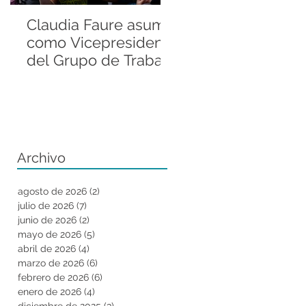
Claudia Faure asume
Andrés Valenzuel
como Vicepresidenta
Sánchez llevó la
del Grupo de Trabajo
historia de la Rani
Regional del Grupo
de Darwin a la
de Especialistas en
Fellowship
Anfibios de la UICN
Conference de ZS
Archivo
agosto de 2026
(2)
2 entradas
julio de 2026
(7)
7 entradas
junio de 2026
(2)
2 entradas
mayo de 2026
(5)
5 entradas
abril de 2026
(4)
4 entradas
marzo de 2026
(6)
6 entradas
febrero de 2026
(6)
6 entradas
enero de 2026
(4)
4 entradas
diciembre de 2025
(3)
3 entradas