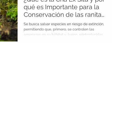
qué es Importante para la
os
Conservación de tierras
Conservación de las ranitas
de Darwin?
Se busca salvar especies en riesgo de extinción,
Reconocimientos
Ranita de Mehuín
permitiendo que, primero, se controlen las
amenazas en su hábitat y, luego, reintroducirlas
ogia
economía circular
agricultura sustentable