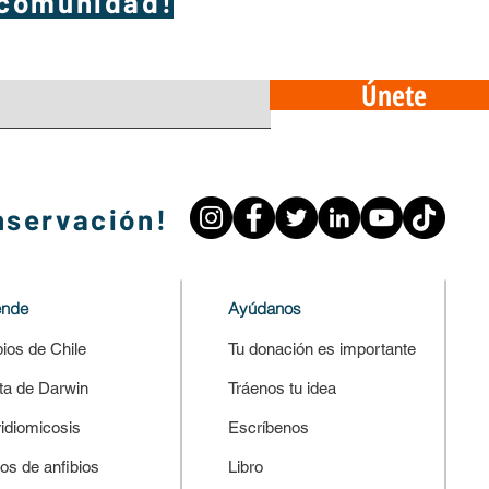
 comunidad!
Únete
nservación!
ende
Ayúdanos
bios de Chile
Tu donación es importante
ta de Darwin
Tráenos tu idea
ridiomicosis
Escríbenos
os de anfibios
Libro