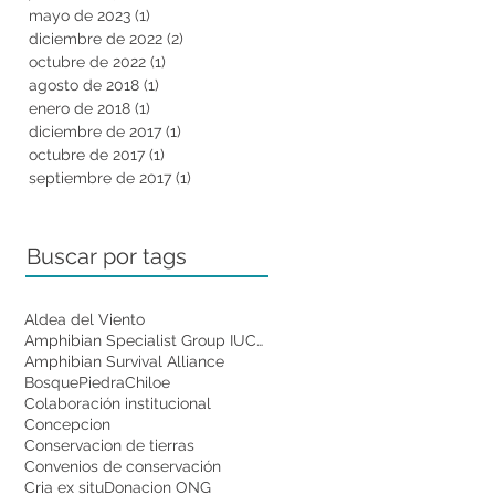
mayo de 2023
(1)
1 entrada
diciembre de 2022
(2)
2 entradas
octubre de 2022
(1)
1 entrada
agosto de 2018
(1)
1 entrada
enero de 2018
(1)
1 entrada
diciembre de 2017
(1)
1 entrada
octubre de 2017
(1)
1 entrada
septiembre de 2017
(1)
1 entrada
Buscar por tags
Aldea del Viento
Amphibian Specialist Group IUCN
Amphibian Survival Alliance
BosquePiedra
Chiloe
Colaboración institucional
Concepcion
Conservacion de tierras
Convenios de conservación
Cria ex situ
Donacion ONG