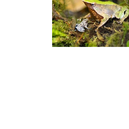
Publicaciones
anfibios chilen
Plan RECOGE Ranitas de Darwin
Ferias ambientales
agroecol