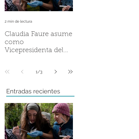
2 min de lectura
2 min de lectura
Claudia Faure asume
Andrés Valenzuela
como
Sánchez llevó la
Vicepresidenta del
historia de la Ranita
Grupo de Trabajo
de Darwin a la
Regional del Grupo
Fellowship
1
/
3
de Especialistas en
Conference de ZSL
Anfibios de la UICN
Entradas recientes