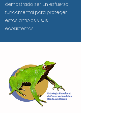
demostrado ser un esfuerzo
fundamental para proteger
estos anfibios y sus
ecosistemas.