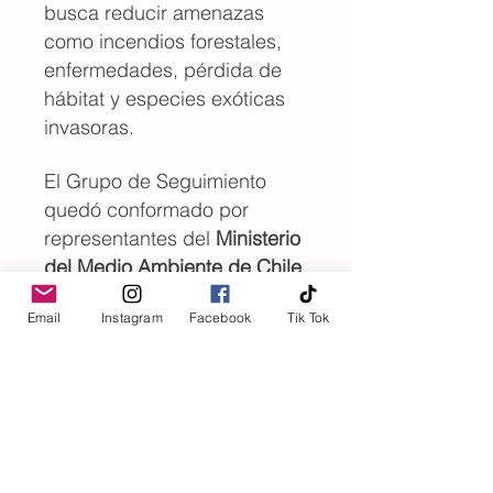
busca reducir amenazas
como incendios forestales,
enfermedades, pérdida de
hábitat y especies exóticas
invasoras.
El Grupo de Seguimiento
quedó conformado por
representantes del
Ministerio
del Medio Ambiente de Chile
—incluido el Servicio de
Email
Instagram
Facebook
Tik Tok
Biodiversidad y Áreas
Protegidas—, el
Servicio
Agrícola y Ganadero
, el
Zoológico Nacional del
Parque Metropolitano
y la
ONG Ranita de Darwin
.