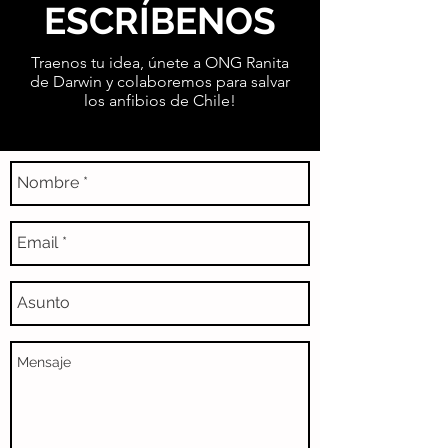
ESCRÍBENOS
Traenos tu idea, únete a ONG Ranita
de Darwin y colaboremos para salvar
los anfibios de Chile!