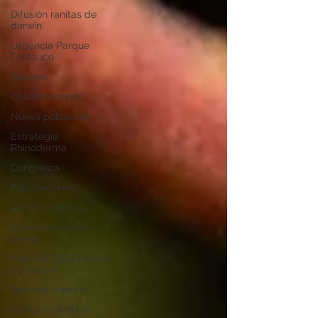
Difusión ranitas de
darwin
Urgencia Parque
Tantauco
Talleres
Colaboraciones
Nueva población
Estrategia
Rhinoderma
Congresos
Publicaciones
anfibios chilenos
Conservación de
tierras
Plan RECOGE Ranitas
de Darwin
Reconocimientos
Ranita de Mehuín