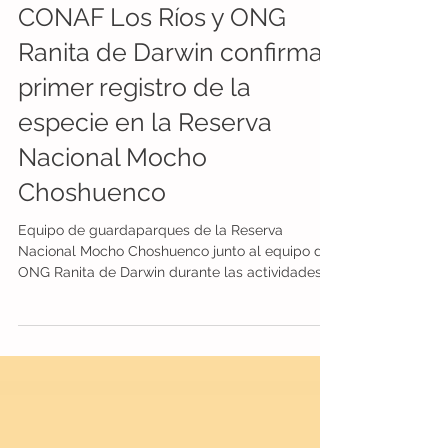
ONG Ranita de Darwin
17 feb
5 min de lectura
CONAF Los Ríos y ONG
Ranita de Darwin confirman
primer registro de la
especie en la Reserva
Nacional Mocho
Choshuenco
Equipo de guardaparques de la Reserva
Nacional Mocho Choshuenco junto al equipo de
ONG Ranita de Darwin durante las actividades
de terreno que llevaron al descubrimiento de la
ranita de Darwin en esta área protegida del
Estado. La Corporación Nacional Forestal
(CONAF) Los Ríos en conjunto con la ONG Ranita