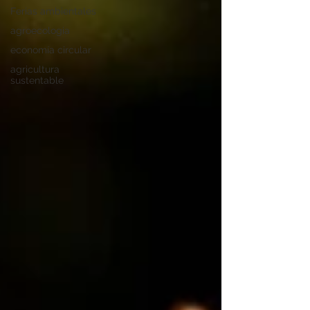
Ferias ambientales
agroecologia
economía circular
agricultura
sustentable