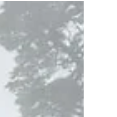
transmisión eléctrica ya aprobada. Recientes
hallazgos de poblaciones de ranita de Darwin en
el sur de Chile abren nuevas esperanzas para la
conservación de esta especie emblemática. Sin
embargo, antecedentes recientes también
alertan sobre su extrema fragilidad. Es