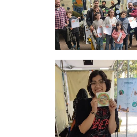
Publicaciones
anfibios chilen
Plan RECOGE Ranitas de Darwin
Ferias ambientales
agroecol