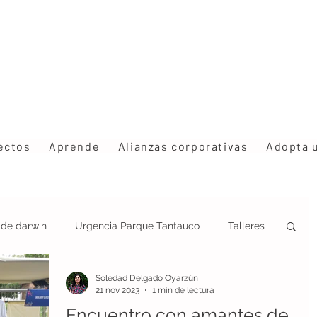
ectos
Aprende
Alianzas corporativas
Adopta 
s de darwin
Urgencia Parque Tantauco
Talleres
Soledad Delgado Oyarzún
ción
Estrategia Rhinoderma
Congresos
21 nov 2023
1 min de lectura
Encuentro con amantes de