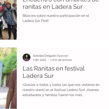
ranitas en Ladera Sur
os
Conservación de tierras
Bitácora sobre nuestra participación en el
Ladera Sur Fest!
Reconocimientos
Ranita de Mehuín
ogia
economía circular
agricultura sustentable
Soledad Delgado Oyarzún
7 dic 2022
1 min de lectura
Las Ranitas en festival
Ladera Sur
¡Gracias a todos y todas las que nos visitaron en
nuestro stand en el festival Ladera Sur! Jóvenes
estudiantes y familias fueron los más...