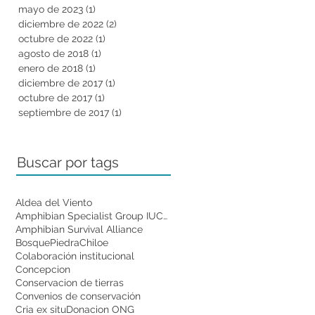
mayo de 2023
(1)
1 entrada
diciembre de 2022
(2)
2 entradas
octubre de 2022
(1)
1 entrada
agosto de 2018
(1)
1 entrada
enero de 2018
(1)
1 entrada
diciembre de 2017
(1)
1 entrada
octubre de 2017
(1)
1 entrada
septiembre de 2017
(1)
1 entrada
Buscar por tags
Aldea del Viento
Amphibian Specialist Group IUCN
Amphibian Survival Alliance
BosquePiedra
Chiloe
Colaboración institucional
Concepcion
Conservacion de tierras
Convenios de conservación
Cria ex situ
Donacion ONG