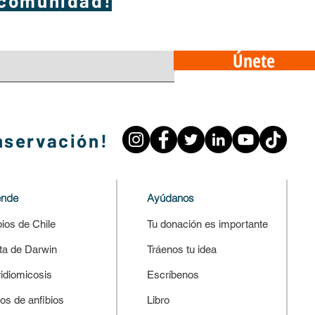
 comunidad!
Únete
nservación!
ende
Ayúdanos
bios de Chile
Tu donación es importante
ta de Darwin
Tráenos tu idea
ridiomicosis
Escríbenos
os de anfibios
Libro