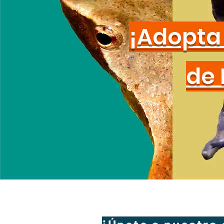
¡Adopta 
de 