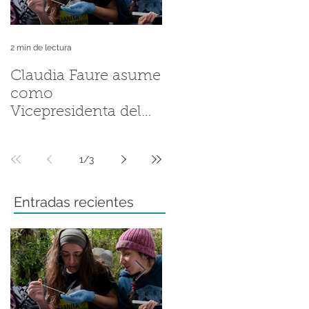
2 min de lectura
2 min de lectura
Claudia Faure asume
Andrés Valenzuela
como
Sánchez llevó la
Vicepresidenta del
historia de la Ranita
Grupo de Trabajo
de Darwin a la
Regional del Grupo
Fellowship
1
/
3
de Especialistas en
Conference de ZSL
Anfibios de la UICN
Entradas recientes