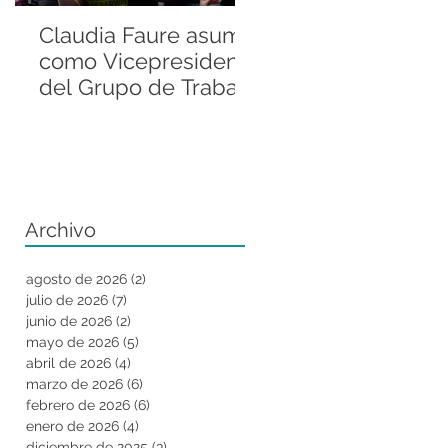
Claudia Faure asume
Andrés Valenzuel
como Vicepresidenta
Sánchez llevó la
del Grupo de Trabajo
historia de la Rani
Regional del Grupo
de Darwin a la
de Especialistas en
Fellowship
Anfibios de la UICN
Conference de ZS
Archivo
agosto de 2026
(2)
2 entradas
julio de 2026
(7)
7 entradas
junio de 2026
(2)
2 entradas
mayo de 2026
(5)
5 entradas
abril de 2026
(4)
4 entradas
marzo de 2026
(6)
6 entradas
febrero de 2026
(6)
6 entradas
enero de 2026
(4)
4 entradas
diciembre de 2025
(3)
3 entradas