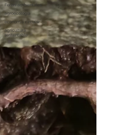
Ferias ambientales
agroecologia
economía circular
agricultura
sustentable