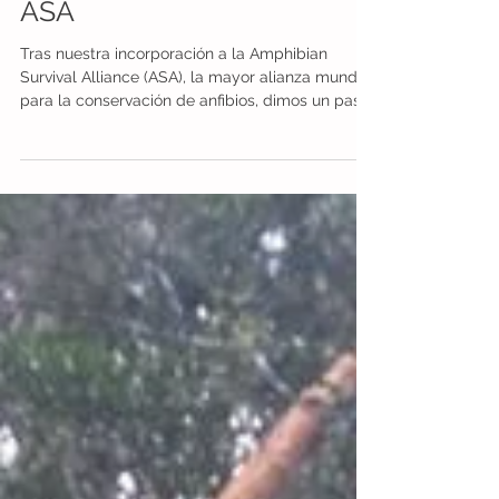
revista de conservación
global de anfibios de la
ASA
Tras nuestra incorporación a la Amphibian
Survival Alliance (ASA), la mayor alianza mundial
para la conservación de anfibios, dimos un paso
clave: publicamos dos artículos en Amphibios, la
revista de conservación global de anfibios de la
alianza. Con estas publicaciones permitimos dar
a conocer, ante una audiencia internacional, el
trabajo que venimos desarrollando desde hace
más de una década en el sur de Chile. La
primera publicación se titula ‘ONG Ranita de
Darwin Joi