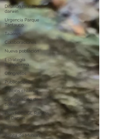
Difusión ranitas de
darwin
Urgencia Parque
Tantauco
Talleres
Colaboraciones
Nueva población
Estrategia
Rhinoderma
Congresos
Publicaciones
anfibios chilenos
Conservación de
tierras
Plan RECOGE Ranitas
de Darwin
Reconocimientos
Ranita de Mehuín