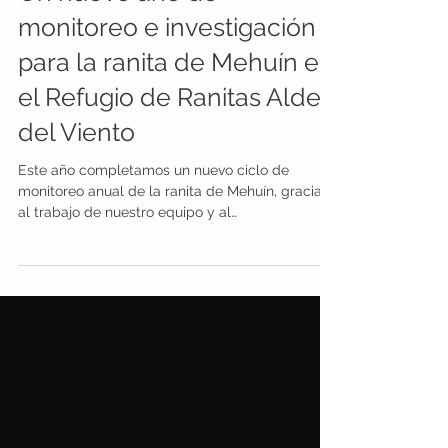
Un nuevo año de
monitoreo e investigación
para la ranita de Mehuín en
el Refugio de Ranitas Aldea
del Viento
Este año completamos un nuevo ciclo de
monitoreo anual de la ranita de Mehuín, gracias
al trabajo de nuestro equipo y al
acompañamiento de voluntarios comprometidos
con la conservación de esta especie única. El
monitoreo se desarrolla en el Refugio de Ranitas
Aldea del Viento, un predio de 7 hectáreas que
se integró a nuestro programa de conservación
de tierras ‘Yo Protejo Mis Ranitas’ en 2020. Fue
justamente en este lugar donde el equipo de
Cooperativa Calahuala y ONG Ranita