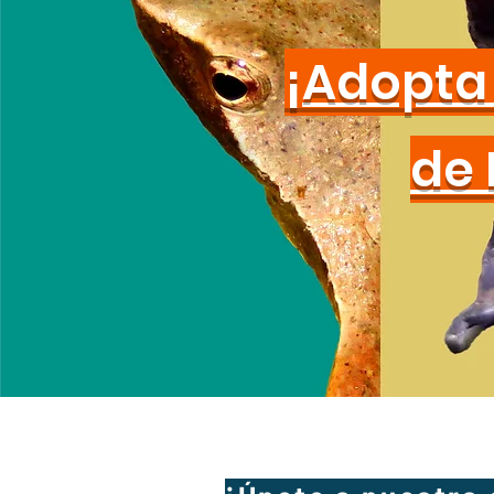
¡Adopta 
de 