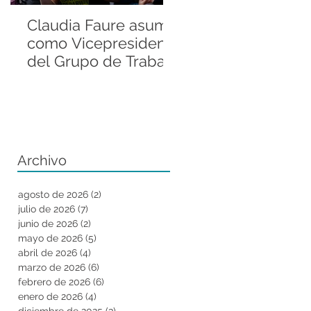
Claudia Faure asume
Andrés Valenzuel
como Vicepresidenta
Sánchez llevó la
del Grupo de Trabajo
historia de la Rani
Regional del Grupo
de Darwin a la
de Especialistas en
Fellowship
Anfibios de la UICN
Conference de ZS
Archivo
agosto de 2026
(2)
2 entradas
julio de 2026
(7)
7 entradas
junio de 2026
(2)
2 entradas
mayo de 2026
(5)
5 entradas
abril de 2026
(4)
4 entradas
marzo de 2026
(6)
6 entradas
febrero de 2026
(6)
6 entradas
enero de 2026
(4)
4 entradas
diciembre de 2025
(3)
3 entradas