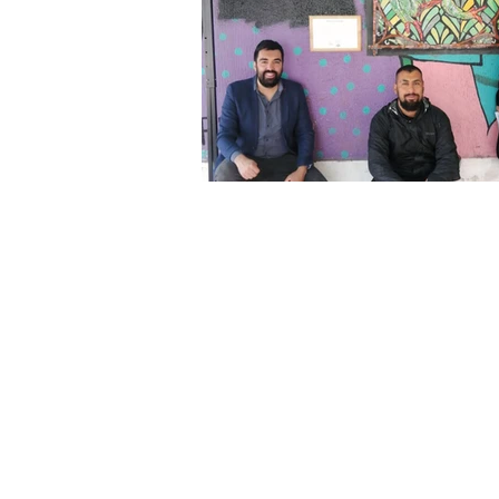
Publicaciones
anfibios chilen
Plan RECOGE Ranitas de Darwin
Ferias ambientales
agroecol