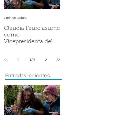
2 min de lectura
2 min de lectura
Claudia Faure asume
Andrés Valenzuela
como
Sánchez llevó la
Vicepresidenta del
historia de la Ranita
Grupo de Trabajo
de Darwin a la
Regional del Grupo
Fellowship
1
/
3
de Especialistas en
Conference de ZSL
Anfibios de la UICN
Entradas recientes