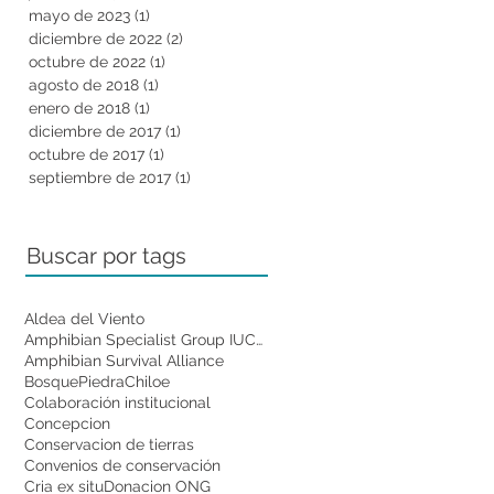
mayo de 2023
(1)
1 entrada
diciembre de 2022
(2)
2 entradas
octubre de 2022
(1)
1 entrada
agosto de 2018
(1)
1 entrada
enero de 2018
(1)
1 entrada
diciembre de 2017
(1)
1 entrada
octubre de 2017
(1)
1 entrada
septiembre de 2017
(1)
1 entrada
Buscar por tags
Aldea del Viento
Amphibian Specialist Group IUCN
Amphibian Survival Alliance
BosquePiedra
Chiloe
Colaboración institucional
Concepcion
Conservacion de tierras
Convenios de conservación
Cria ex situ
Donacion ONG