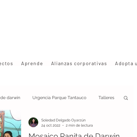
ectos
Aprende
Alianzas corporativas
Adopta 
s de darwin
Urgencia Parque Tantauco
Talleres
Soledad Delgado Oyarzún
ción
Estrategia Rhinoderma
Congresos
24 oct 2022
2 min de lectura
Mosaico Ranita de Darwin