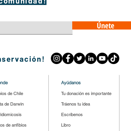
 comunidad!
Únete
nservación!
ende
Ayúdanos
bios de Chile
Tu donación es importante
ta de Darwin
Tráenos tu idea
ridiomicosis
Escríbenos
os de anfibios
Libro