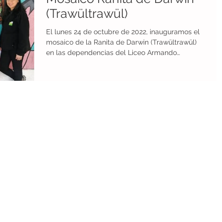
(Trawültrawül)
os
Conservación de tierras
El lunes 24 de octubre de 2022, inauguramos el
mosaico de la Ranita de Darwin (Trawültrawül)
en las dependencias del Liceo Armando
Reconocimientos
Ranita de Mehuín
Robles...
ogia
economía circular
agricultura sustentable