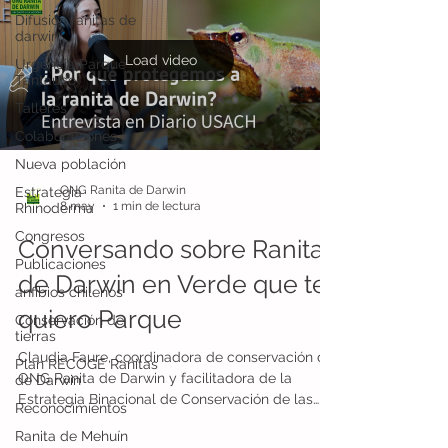
Difusión ranitas de
darwin
Load video
Urgencia Parque
Tantauco
Talleres
Colaboraciones
Nueva población
ONG Ranita de Darwin
Estrategia
8 may
1 min de lectura
Rhinoderma
Congresos
Conversando sobre Ranitas
Publicaciones
de Darwin en Verde que te
anfibios chilenos
quiero Parque
Conservación de
tierras
Claudia Faure, coordinadora de conservación de
Plan RECOGE Ranitas
ONG Ranita de Darwin y facilitadora de la
de Darwin
Estrategia Binacional de Conservación de las
Reconocimientos
Ranitas de Darwin, fue invitada al programa
Ranita de Mehuín
Verde que te quiero Parque, transmitido por la