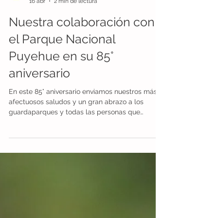
ONG Ranita de Darwin
16 abr
2 min de lectura
Nuestra colaboración con
el Parque Nacional
Puyehue en su 85°
aniversario
En este 85° aniversario enviamos nuestros más
afectuosos saludos y un gran abrazo a los
guardaparques y todas las personas que
trabajan día a día en el Parque Nacional
Puyehue con dedicación por la conservación y
educación ambiental, para que continúen siendo
Reserva de la Biósfera Bosques Templados
Lluviosos de los Andes Australes. Recientemente
colaboramos con el Parque Nacional Puyehue