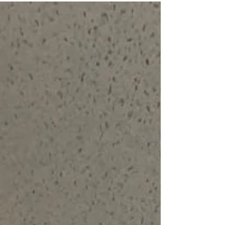
excelencia se construye a través del trabajo
colaborativo y la voluntad de superar las
brechas de gestión. Sesión Comunidad Lista
Verde – Participación ONG Ranita de Darwin En
la última sesión de la comunidad de la IUCN
Green List, el equipo de la Corporación Nacional
Forestal (CONAF) tuvo la oportunida