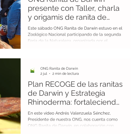
presente con Taller, charla
os
Conservación de tierras
y origamis de ranita de
Darwin en el Zoológico
Este sábado ONG Ranita de Darwin estuvo en el
Nacional
Reconocimientos
Ranita de Mehuín
Zoológico Nacional participando de la segunda
Feria de la Naturaleza, organizada por el
Zoológico Nacional del Parque Metropolitano.
En nuestro stand realizamos diferentes
ogia
economía circular
agricultura sustentable
actividades para todos los asistentes. Claudia
Faure, encargada de conservación de la
ONG Ranita de Darwin
Organización No Gubernamental (ONG) Ranita
2 jul
2 min de lectura
de Darwin y facilitadora de Estrategia
Plan RECOGE de las ranitas
Rhinoderma, estuvo a cargo de las charlas con
los visitantes de la feria. También organizó un
de Darwin y Estrategia
Rhinoderma: fortaleciendo
la información para la
En este video Andrés Valenzuela Sénchez,
evaluación ambiental
Presidente de nuestra ONG, nos cuenta como
ONG Ranita de Darwin, en colaboración con
Estrategia Rhinoderma y los participantes del