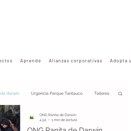
ectos
Aprende
Alianzas corporativas
Adopta 
s de darwin
Urgencia Parque Tantauco
Talleres
ONG Ranita de Darwin
ción
Estrategia Rhinoderma
Congresos
4 jul
1 min de lectura
ONG Ranita de Darwin