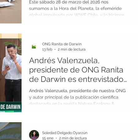
Este sábado 28 de marzo del 2026 nos
sumamos a la Hora del Planeta, la efeméride
global impulsada por WWF Chile, y lo hicimos
de una manera muy especial: aprendiendo
origami en la Estación Baquedano del Metro de
Santiago. Junto a nuestro socio fundador
Alejandro Antonio Araya Henríquez, participamos
ONG Ranita de Darwin
en un taller donde cobraron vida la ranita de
13 feb
2 min de lectura
Darwin, el Pingüino de Humboldt, la ballena
Andrés Valenzuela,
jorobada y el puma, cuatro especies icónicas
que habitan nuestro país. Gracias WWF Chile
presidente de ONG Ranita
de Darwin es entrevistado
en canal 9 Bio Bío TV
Andrés Valenzuela, presidente de nuestra ONG
y autor principal de la publicación científica
destacada en la revista Nature Ecology &
Evolution, fue entrevistado por Camila Schuler y
Luis Santana en el programa Nuestra casa,
emitido por Canal 9 Bío Bío Televisión . Durante
la conversación se abordó la crítica situación de
Soledad Delgado Oyarzún
la Ranita de Darwin, que hoy enfrenta una de
15 ene
2 min de lectura