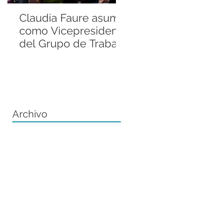
Claudia Faure asume
Andrés Valenzuel
como Vicepresidenta
Sánchez llevó la
del Grupo de Trabajo
historia de la Rani
Regional del Grupo
de Darwin a la
de Especialistas en
Fellowship
Anfibios de la UICN
Conference de ZS
Archivo