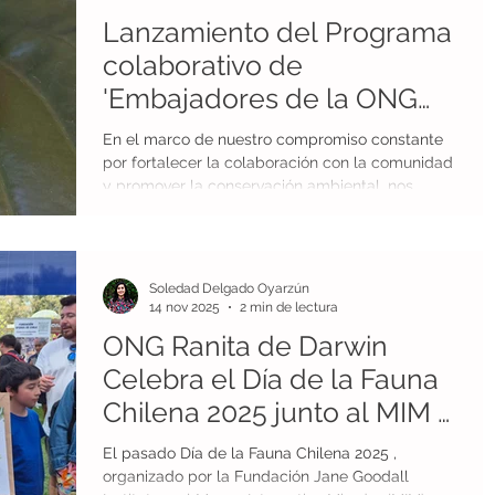
sus mayores amenazas: la quitridiomicosis. En la
Lanzamiento del Programa
entrevista Andrés explicó que la cepa presente
en Chile se orig
colaborativo de
'Embajadores de la ONG
Ranita de Darwin'
En el marco de nuestro compromiso constante
por fortalecer la colaboración con la comunidad
y promover la conservación ambiental, nos
complace anunciar el lanzamiento de un nuevo
Programa colaborativo de 'Embajadores de la
ONG Ranita de Darwin'. Este programa tiene
como objetivo reunir a personas de diversos
Soledad Delgado Oyarzún
orígenes e intereses, unidos por un propósito
14 nov 2025
2 min de lectura
común: la protección de los anfibios chilenos y
ONG Ranita de Darwin
sus hábitats. A través de la generación de
contenido y la implementación de
Celebra el Día de la Fauna
Chilena 2025 junto al MIM y
la Fundación Jane Goodall
El pasado Día de la Fauna Chilena 2025 ,
Institute
organizado por la Fundación Jane Goodall