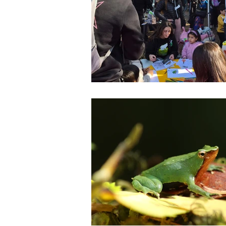
Publicaciones
anfibios chilen
Plan RECOGE Ranitas de Darwin
Ferias ambientales
agroecol