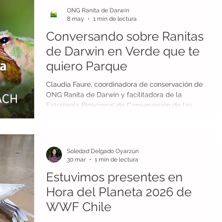
(Sociedad Zoológica de Londres), Inglaterra.
ONG Ranita de Darwin
8 may
1 min de lectura
Conversando sobre Ranitas
de Darwin en Verde que te
quiero Parque
Claudia Faure, coordinadora de conservación de
ONG Ranita de Darwin y facilitadora de la
Estrategia Binacional de Conservación de las
Ranitas de Darwin, fue invitada al programa
Verde que te quiero Parque, transmitido por la
señal online de Radio USACH. Este programa
invita a revisar las principales novedades del
Soledad Delgado Oyarzún
Parque Metropolitano de Santiago (Parquemet)
30 mar
1 min de lectura
y su red de parques urbanos, además de
Estuvimos presentes en
abordar diversos temas sobre naturaleza,
biodiversidad, medio ambiente, sustentab
Hora del Planeta 2026 de
WWF Chile