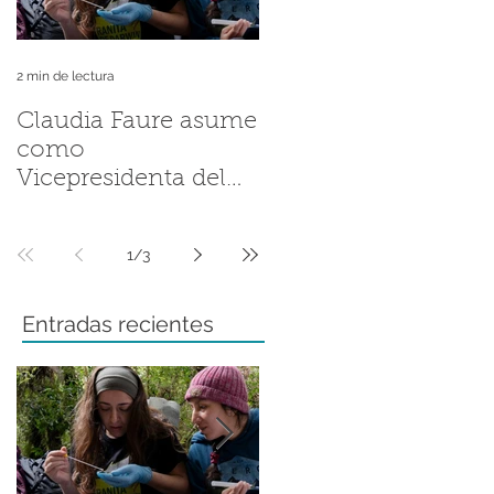
2 min de lectura
2 min de lectura
Claudia Faure asume
Andrés Valenzuela
como
Sánchez llevó la
Vicepresidenta del
historia de la Ranita
Grupo de Trabajo
de Darwin a la
Regional del Grupo
Fellowship
1
/
3
de Especialistas en
Conference de ZSL
Anfibios de la UICN
Entradas recientes