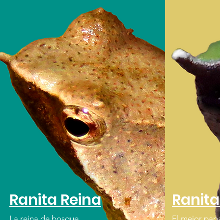
Ranita Reina
Ranit
La reina de bosque
El mejor pap