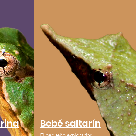
rina
Bebé saltarín
El pequeño explorador