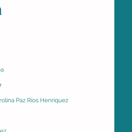
a
oa
r
arolina Paz Ríos Henríquez
uez