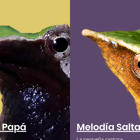
a Papá
Melodía Salta
á
La pequeña cantora