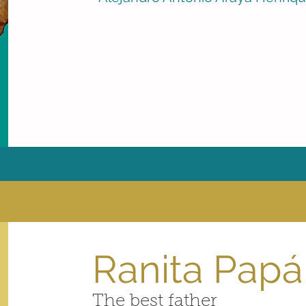
Ranita Papá
The best father