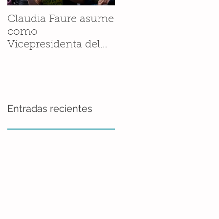
Claudia Faure asume
Andrés Valenzuela
como
Sánchez llevó la
Vicepresidenta del
historia de la Ranita
Grupo de Trabajo
de Darwin a la
Regional del Grupo
Fellowship
de Especialistas en
Conference de ZSL
Anfibios de la UICN
Entradas recientes