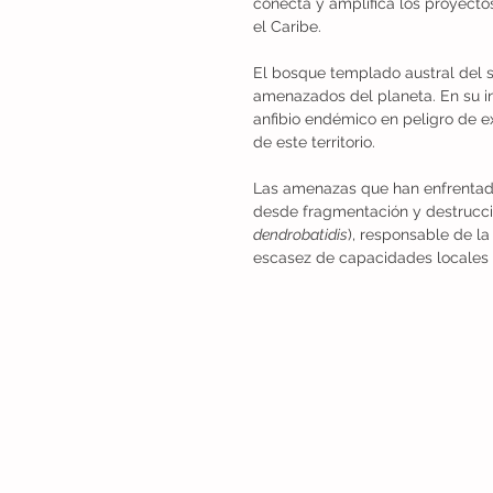
conecta y amplifica los proyectos
el Caribe.
El bosque templado austral del s
amenazados del planeta. En su inte
anfibio endémico en peligro de e
de este territorio.
Las amenazas que han enfrentado
desde fragmentación y destrucción
dendrobatidis
), responsable de la
escasez de capacidades locales p