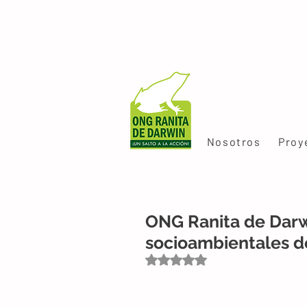
Nosotros
Proy
ONG Ranita de Darw
socioambientales d
Obtuvo NaN de 5 estrellas.