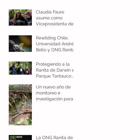
Claudia Faure
asume como
Vicepresidenta del
Grupo de Trabajo
Regional del Grupo
Rewilding Chile,
de Especialistas en
Universidad Andrés
Anfibios de la UICN
Bello y ONG Ranita
de Darwin se unen
para proteger los
Protegiendo a la
anfibios de la
Ranita de Darwin en
Patagonia
Parque Tantauco:
monitoreo y
Un nuevo año de
prevención de
monitoreo e
quitridiomicosis
investigación para
la ranita de Mehuín
en el Refugio de
Ranitas Aldea del
Viento
La ONG Ranita de