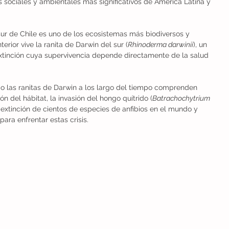
 sociales y ambientales más significativos de América Latina y 
ur de Chile es uno de los ecosistemas más biodiversos y 
rior vive la ranita de Darwin del sur (
Rhinoderma darwinii
), un 
xtinción cuya supervivencia depende directamente de la salud 
 las ranitas de Darwin a los largo del tiempo comprenden 
 del hábitat, la invasión del hongo quítrido (
Batrachochytrium 
 extinción de cientos de especies de anfibios en el mundo y 
ara enfrentar estas crisis.